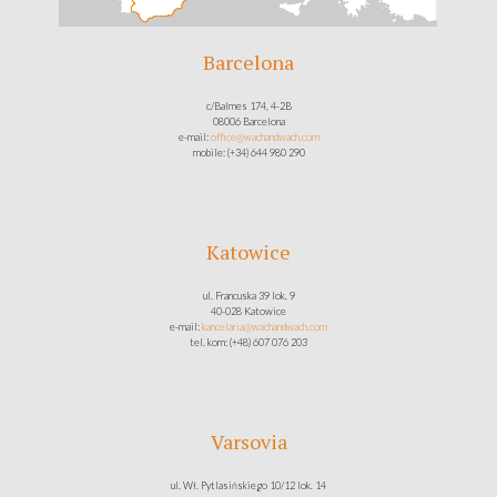
Barcelona
c/Balmes 174, 4-2B
08006 Barcelona
e-mail:
office@wachandwach.com
mobile: (+34) 644 980 290
Katowice
ul. Francuska 39 lok. 9
40-028 Katowice
e-mail:
kancelaria@wachandwach.com
tel. kom: (+48) 607 076 203
Varsovia
ul. Wł. Pytlasińskiego 10/12 lok. 14