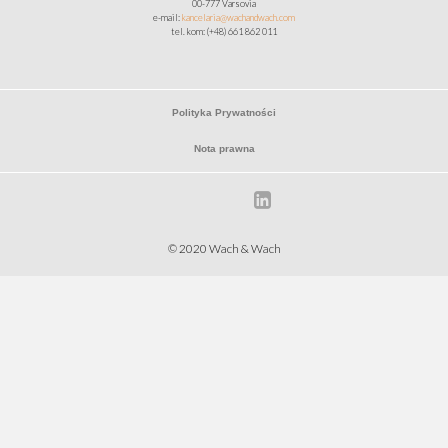
00-777 Varsovia
e-mail:
kancelaria@wachandwach.com
tel. kom: (+48) 661 862 011
Polityka Prywatności
Nota prawna
© 2020 Wach & Wach